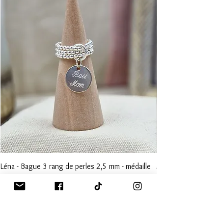
Léna - Bague 3 rang de perles 2,5 mm - médaille
Anna - Bague 1 rang
15mm au choix
15mm au choix
Prix
Prix
46,00 €
36,00 €