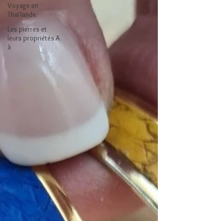
Voyage en
Thaïlande
Les pierres et
leurs propriétés A
à