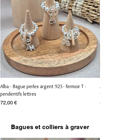
Alba - Bague perles argent 925- fermoir T -
Aliénor - Bague perl
pendentifs lettres
vierge et croix
Prix
Prix
72,00 €
68,00 €
Bagues et colliers à graver