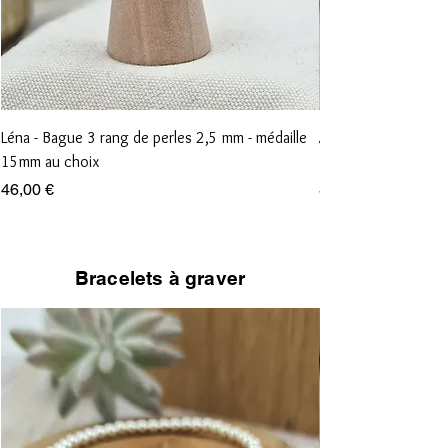
Léna - Bague 3 rang de perles 2,5 mm - médaille
Anna - Bague 1 rang
15mm au choix
15mm au choix
Prix
Prix
46,00 €
36,00 €
Bracelets à graver