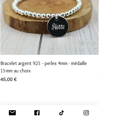
Bracelet argent 925 - perles 4mm - médaille
Bracelet perles 3m
15mm au choix
Prix
35,00 €
Prix
45,00 €
Les services