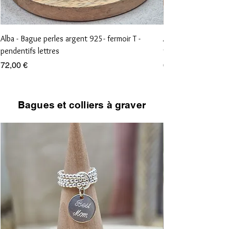
Alba - Bague perles argent 925- fermoir T -
Aliénor - Bague perl
pendentifs lettres
vierge et croix
Prix
Prix
72,00 €
68,00 €
Bagues et colliers à graver