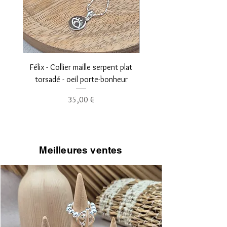
Félix - Collier maille serpent plat
Léopold - Collier maille fi
torsadé - oeil porte-bonheur
Prix
35,00 €
Meilleures ventes