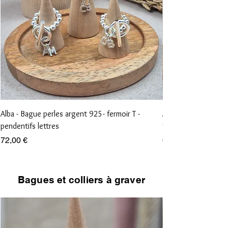
Alba - Bague perles argent 925- fermoir T -
Aliénor - Bague perl
pendentifs lettres
vierge et croix
Prix
Prix
72,00 €
68,00 €
Bagues et colliers à graver