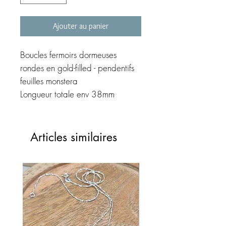
Ajouter au panier
Boucles fermoirs dormeuses 
rondes en gold-filled - pendentifs 
feuilles monstera

Longueur totale env 38mm

Boucles fines, originales et ultra 
Articles similaires
légères 

Modèle imaginé par MEG 
création

©MEG création