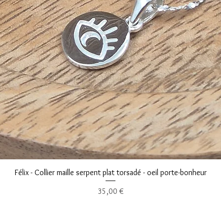
Aperçu rapide
Félix - Collier maille serpent plat torsadé - oeil porte-bonheur
Prix
35,00 €