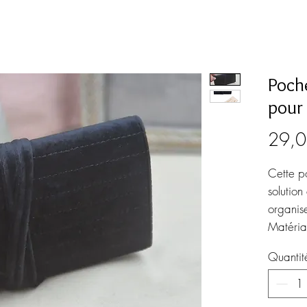
Poch
pour 
29,0
Cette p
solution
organise
Matériau
Dimensi
Quantit
centimèt
Panneau
d'oreill