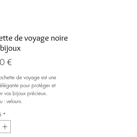
ette de voyage noire
bijoux
Prix
0 €
ochette de voyage est une
 élégante pour protèger et
r vos bijoux précieux.
 : velours.
ons : 17P x 10l x 2H
é
*
res
 pour bagues et boucles
es + sangles à boucle pour