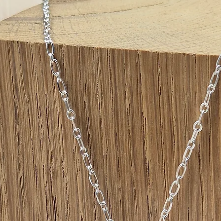
fins poi
un carac