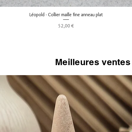
Aperçu rapide
Léopold - Collier maille fine anneau plat
Prix
52,00 €
Meilleures ventes