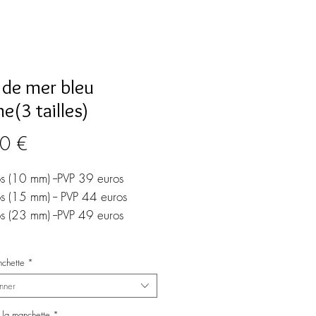
 de mer bleu
e(3 tailles)
Prix
0 €
s (10 mm) --PVP 39 euros
s (15 mm) -- PVP 44 euros
s (23 mm) --PVP 49 euros
te en laiton doré ou argenté
nchette
*
é (*) .
nner
 végétal fait par une entreprise
se
 la manchette
*