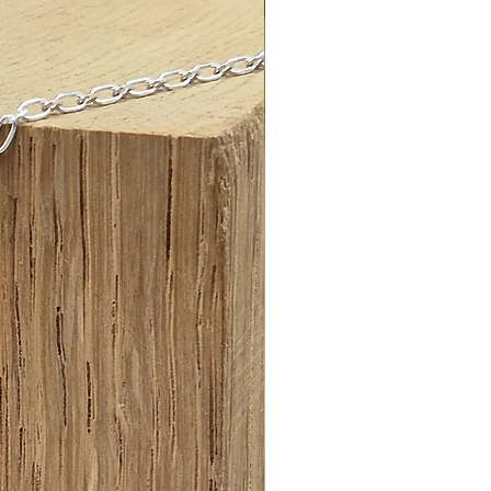
nts et de stries qui lui apportent
tère tout à fait unique.