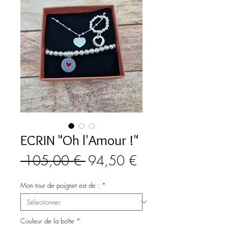
ECRIN "Oh l'Amour !"
Prix
Prix
 105,00 € 
94,50 €
original
promotionnel
Mon tour de poignet est de :
*
Couleur de la boîte
*