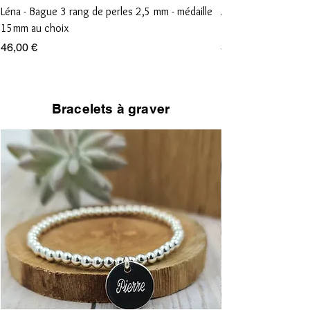
Léna - Bague 3 rang de perles 2,5 mm - médaille
Anna - Bague 1 rang
15mm au choix
15mm au choix
Prix
Prix
46,00 €
36,00 €
Bracelets à graver