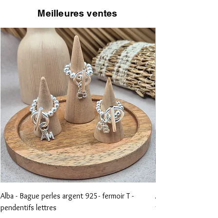
Meilleures ventes
Alba - Bague perles argent 925- fermoir T -
Aliénor - Bague perl
pendentifs lettres
vierge et croix