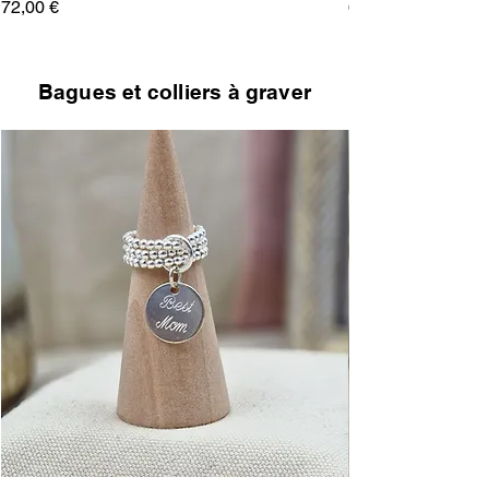
Prix
Prix
72,00 €
68,00 €
Bagues et colliers à graver