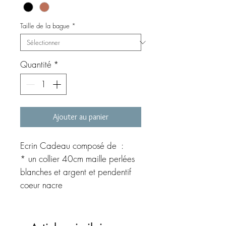
Taille de la bague
*
Quantité
*
Ajouter au panier
Ecrin Cadeau composé de :
* un collier 40cm maille perlées
blanches et argent et pendentif
coeur nacre
* un bracelet perles 6mm
et pendentifg coeur argent et
émail rouge