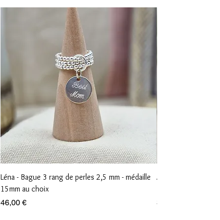
Léna - Bague 3 rang de perles 2,5 mm - médaille
Anna - Bague 1 rang
15mm au choix
15mm au choix
Prix
Prix
46,00 €
36,00 €