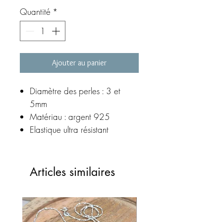
Quantité
*
Ajouter au panier
Diamètre des perles : 3 et
5mm
Matériau : argent 925
Elastique ultra résistant
Sélectionnez votre tour de
poignet à l'aide du menu
déroulant
Articles similaires
©MEG création