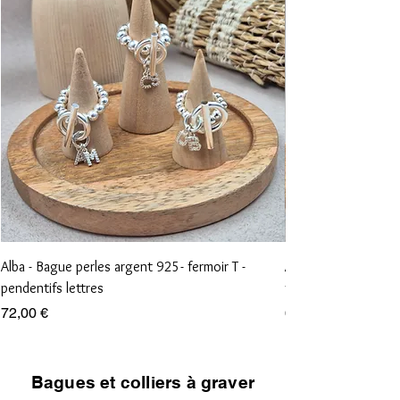
Alba - Bague perles argent 925- fermoir T -
Aliénor - Bague perl
pendentifs lettres
vierge et croix
Prix
Prix
72,00 €
68,00 €
Bagues et colliers à graver