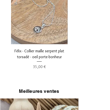
Félix - Collier maille serpent plat
Léopold - Collier maille fi
torsadé - oeil porte-bonheur
Prix
35,00 €
Meilleures ventes