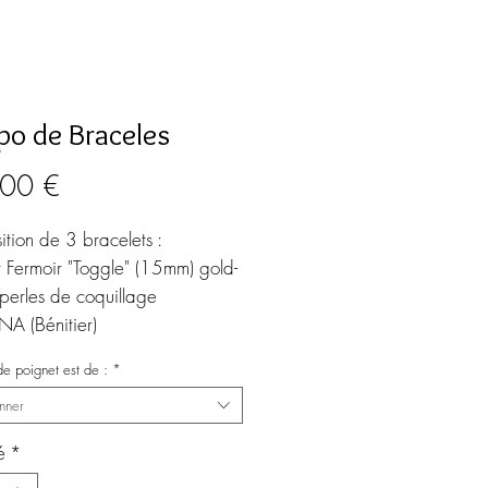
o de Braceles
Prix
00 €
tion de 3 bracelets :
t Fermoir "Toggle" (15mm) gold-
t perles de coquillage
A (Bénitier)
 perles gold-filled 5mm
e poignet est de :
*
 rondelles de nacre colorée et
nner
old-filled 6mm
ur élastique ultra résistant
é
*
nnez votre tour de poignet à