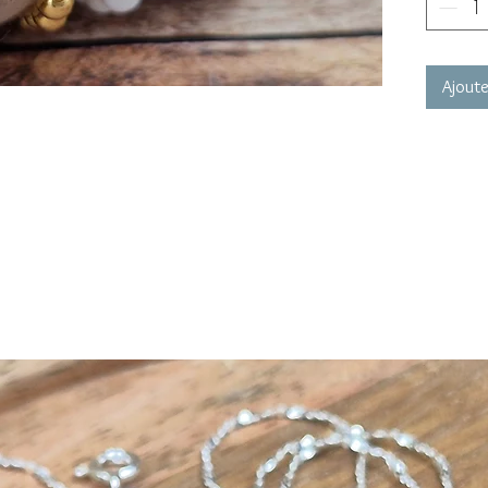
l'aide d
CONSEI
Ajoute
©MEG c