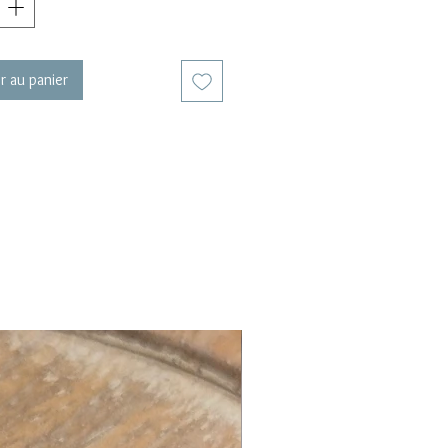
u menu déroulant (voir
LS)
r au panier
réation