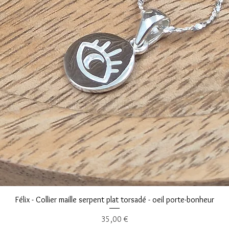
Aperçu rapide
Félix - Collier maille serpent plat torsadé - oeil porte-bonheur
Prix
35,00 €