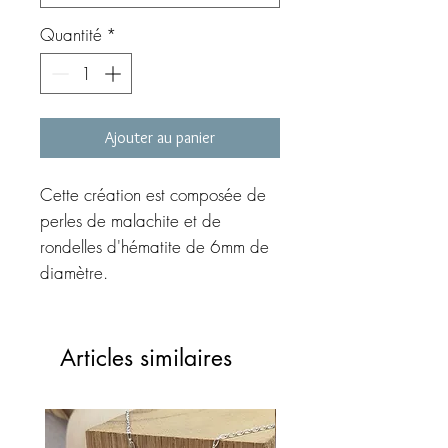
Quantité
*
Ajouter au panier
Cette création est composée de
perles de malachite et de
rondelles d'hématite de 6mm de
diamètre.
Perle argent 925 8mm
Longueur du collier : 50 ou 60
Articles similaires
cm à sélectionner à l'aide du
menu déroulant