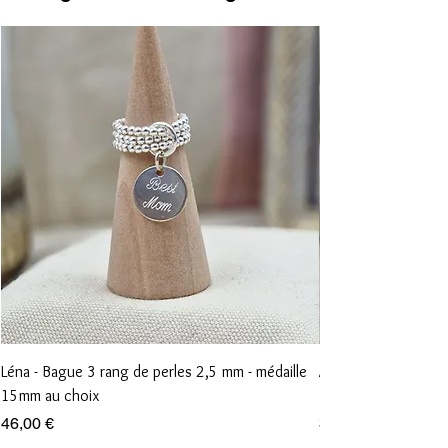
polluantes seront absorbées par
la malachite.
Léna - Bague 3 rang de perles 2,5 mm - médaille
Anna - Bague 1 rang
15mm au choix
15mm au choix
Prix
Prix
46,00 €
36,00 €