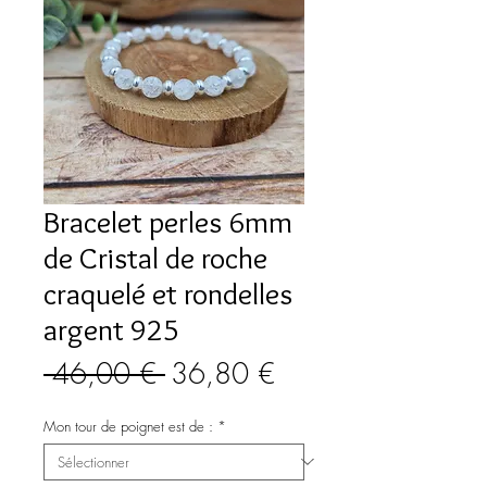
Bracelet perles 6mm
de Cristal de roche
craquelé et rondelles
argent 925
Prix
Prix
 46,00 € 
36,80 €
original
promotionnel
Mon tour de poignet est de :
*