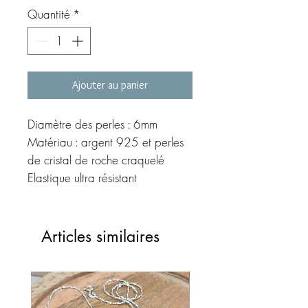
Quantité
*
Ajouter au panier
Diamètre des perles : 6mm
Matériau : argent 925 et perles
de cristal de roche craquelé
Elastique ultra résistant
Sélectionnez votre tour de
poignet à l'aide du menu
déroulant
Articles similaires
©MEG création