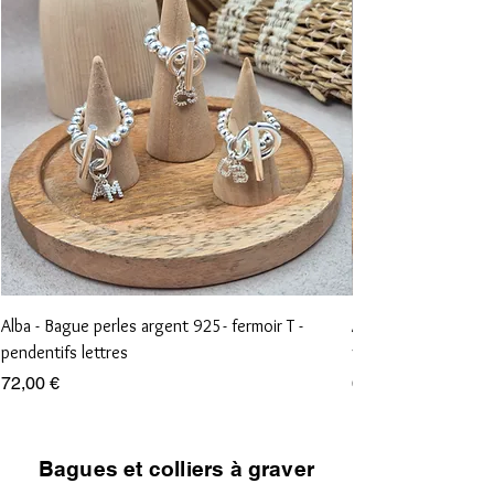
Alba - Bague perles argent 925- fermoir T -
Aliénor - Bague perl
pendentifs lettres
vierge et croix
Prix
Prix
72,00 €
68,00 €
Bagues et colliers à graver