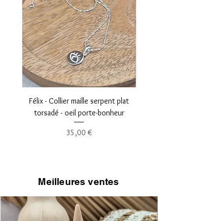
Félix - Collier maille serpent plat
Léopold - Collier maille fi
torsadé - oeil porte-bonheur
Prix
35,00 €
Meilleures ventes