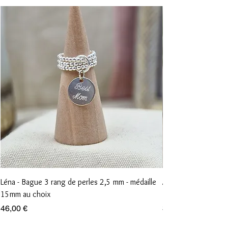
Léna - Bague 3 rang de perles 2,5 mm - médaille
Anna - Bague 1 rang
15mm au choix
15mm au choix
Prix
Prix
46,00 €
36,00 €