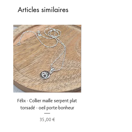
Prenez connaissance des conseils pour
Articles similaires
connaitre votre taille de bague ou
bracelet et prendre soin de vos bijoux
en argent :
CLIQUEZ ICI
Félix - Collier maille serpent plat
Léopold - Collier maille fi
torsadé - oeil porte-bonheur
Prix
35,00 €