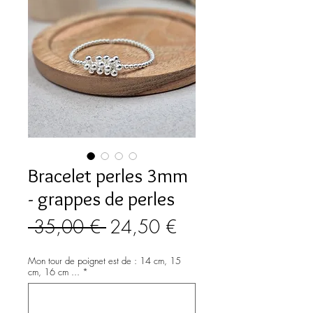
Bracelet perles 3mm
- grappes de perles
Prix
Prix
 35,00 € 
24,50 €
original
promotionnel
Mon tour de poignet est de : 14 cm, 15
cm, 16 cm ...
*