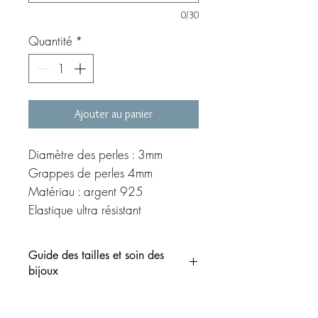
0/30
Quantité
*
Ajouter au panier
Diamètre des perles : 3mm
Grappes de perles 4mm
Matériau : argent 925
Elastique ultra résistant
©MEG création
Guide des tailles et soin des
bijoux
Indiquez votre tour de poignet dans la
case prévue