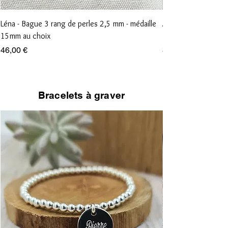
Léna - Bague 3 rang de perles 2,5 mm - médaille
Anna - Bague 1 rang
15mm au choix
15mm au choix
Prix
Prix
46,00 €
36,00 €
Bracelets à graver