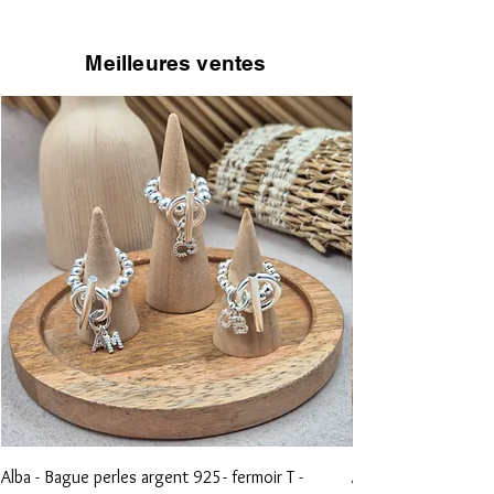
Meilleures ventes
Alba - Bague perles argent 925- fermoir T -
Aliénor - Bague perl