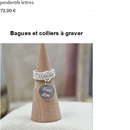
pendentifs lettres
vierge et croix
Prix
Prix
72,00 €
68,00 €
Bagues et colliers à graver