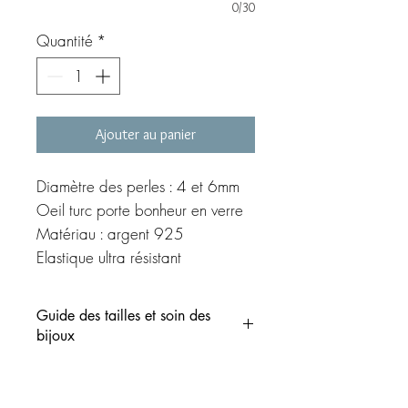
0/30
Quantité
*
Ajouter au panier
Diamètre des perles : 4 et 6mm
Oeil turc porte bonheur en verre
Matériau : argent 925
Elastique ultra résistant
©MEG création
Guide des tailles et soin des
bijoux
Indiquez votre tour de poignet dans la
case prévue