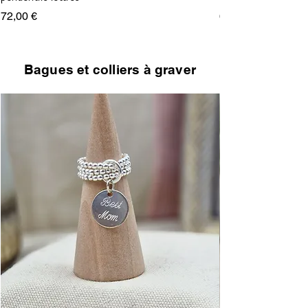
Prix
Prix
72,00 €
68,00 €
Bagues et colliers à graver