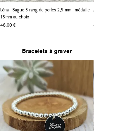
Léna - Bague 3 rang de perles 2,5 mm - médaille
Anna - Bague 1 rang
15mm au choix
15mm au choix
Prix
Prix
46,00 €
36,00 €
Bracelets à graver