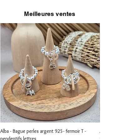
Meilleures ventes
Alba - Bague perles argent 925- fermoir T -
Aliénor - Bague perl
pendentifs lettres
vierge et croix