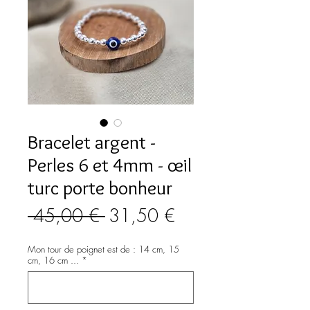
Bracelet argent -
Perles 6 et 4mm - œil
turc porte bonheur
Prix
Prix
 45,00 € 
31,50 €
original
promotionnel
Mon tour de poignet est de : 14 cm, 15
cm, 16 cm ...
*