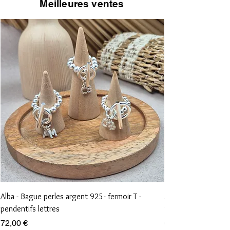
Meilleures ventes
Alba - Bague perles argent 925- fermoir T -
Aliénor - Bague perl
pendentifs lettres
vierge et croix
Prix
Prix
72,00 €
68,00 €