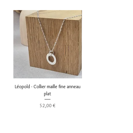
Léopold - Collier maille fine anneau
Norbert - Collier ras du co
plat
Prix
52,00 €