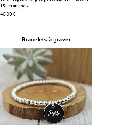
15mm au choix
15mm au choix
Prix
Prix
46,00 €
36,00 €
Bracelets à graver