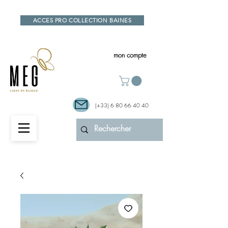
ACCES PRO COLLECTION BAINES
mon compte
(+33)
6 80 66 40 40