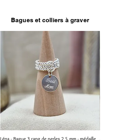
Bagues et colliers à graver
Léna - Bague 3 rang de perles 2,5 mm - médaille
Anna - Bague 1 rang