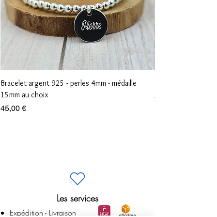
Bracelet argent 925 - perles 4mm - médaille
Bracelet perles 3m
15mm au choix
Prix
35,00 €
Prix
45,00 €
Les services
Expédition - Livraison