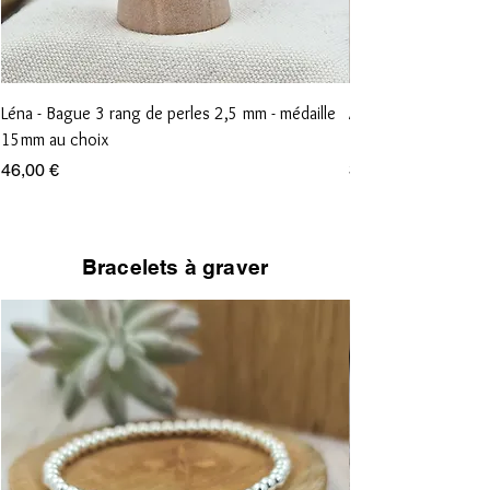
Léna - Bague 3 rang de perles 2,5 mm - médaille
Anna - Bague 1 rang
15mm au choix
15mm au choix
Prix
Prix
46,00 €
36,00 €
Bracelets à graver