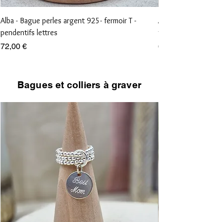
Alba - Bague perles argent 925- fermoir T -
Aliénor - Bague perl
pendentifs lettres
vierge et croix
Prix
Prix
72,00 €
68,00 €
Bagues et colliers à graver