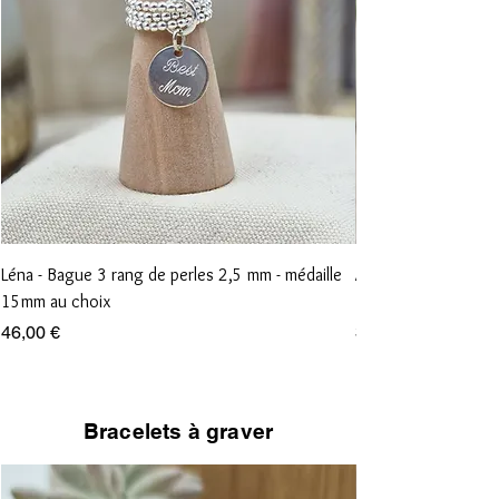
Léna - Bague 3 rang de perles 2,5 mm - médaille
Anna - Bague 1 rang
15mm au choix
15mm au choix
Prix
Prix
46,00 €
36,00 €
Bracelets à graver