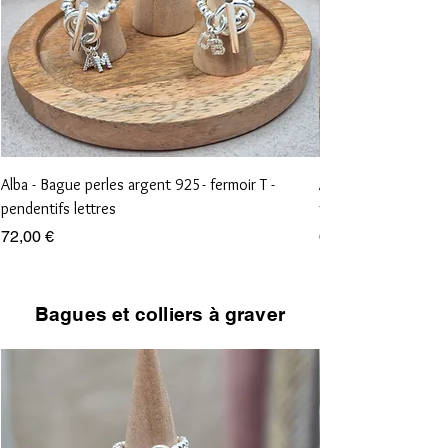
Alba - Bague perles argent 925- fermoir T -
Aliénor - Bague perl
pendentifs lettres
vierge et croix
Prix
Prix
72,00 €
68,00 €
Bagues et colliers à graver