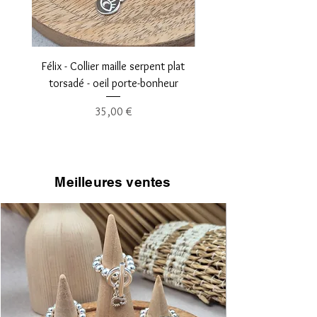
bijoux en gold filled 14K ? - éviter 
le contact avec du parfum, des 
lotions, ...- garder vos bijoux gold 
filled dans un endroit sec et 
Félix - Collier maille serpent plat
Léopold - Collier maille fi
tempéré .
torsadé - oeil porte-bonheur
Prix
35,00 €
Meilleures ventes