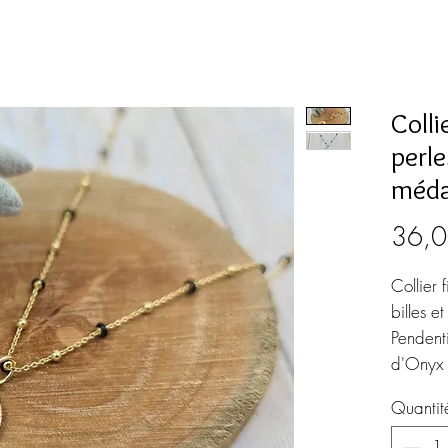
Colli
perle
méda
36,0
Collier 
billes et
Pendenti
d'Onyx 
Quantit
Longueu
Chaînett