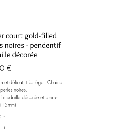
er court gold-filled
s noires - pendentif
ille décorée
Prix
0 €
fin et délicat, très léger. Chaîne 
 perles noires.

f médaille décorée et pierre 
(15mm)

é
*
r de la chaine : env 40 cm

e d'extension 
