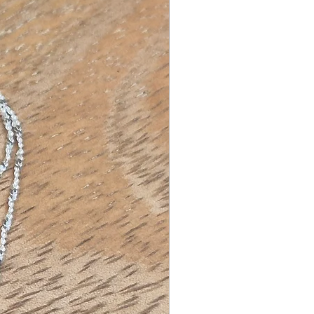
r.Les bijoux gold-filled ont 
nce des bijoux en or pour un 
s inférieur.Beaucoup plus 
t qu’un plaqué or classique, un 
gold-filled s'oxydera beaucoup 
te. Si vous souhaitez ralentir 
e processus d'oxydation, vous 
iter tout contact avec les 
 huiles pour la peau et lotions. 
vez également les conserver 
endroit sec et tempéré. Pas 
salle de bains ;-)