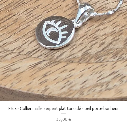
Aperçu rapide
Félix - Collier maille serpent plat torsadé - oeil porte-bonheur
Prix
35,00 €