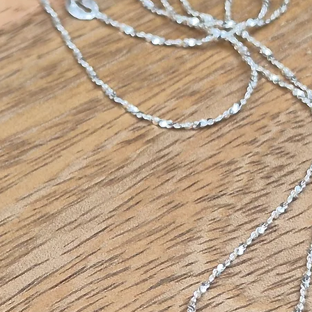
plaqué o
l’appare
coût trè
résistan
produit 
moins vi
encore l
devez év
parfums,
Vous de
dans un 
dans la 