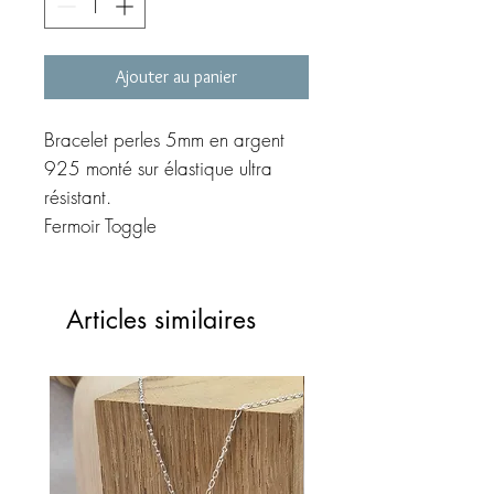
Ajouter au panier
Bracelet perles 5mm en argent
925 monté sur élastique ultra
résistant.
Fermoir Toggle
Médaille 19 à 20mm au choix
(coeur - médaille - médaille
décorée, coeur décoré)
Articles similaires
Sélectionnez votre tour de
poignet à l'aide du menu
déroulant.
Création fait main.