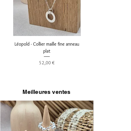
©MEG création
Léopold - Collier maille fine anneau
Norbert - Collier ras du co
plat
Prix
52,00 €
Meilleures ventes