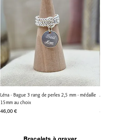
Léna - Bague 3 rang de perles 2,5 mm - médaille
Anna - Bague 1 rang
15mm au choix
15mm au choix
Prix
Prix
46,00 €
36,00 €
Bracelets à graver