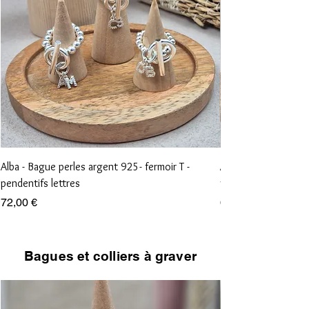
Alba - Bague perles argent 925- fermoir T -
Aliénor - Bague perl
pendentifs lettres
vierge et croix
Prix
Prix
72,00 €
68,00 €
Bagues et colliers à graver