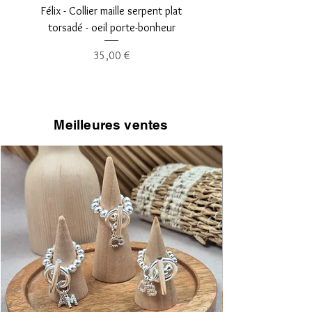
Félix - Collier maille serpent plat
Léopold - Collier maille fi
torsadé - oeil porte-bonheur
Prix
35,00 €
Meilleures ventes