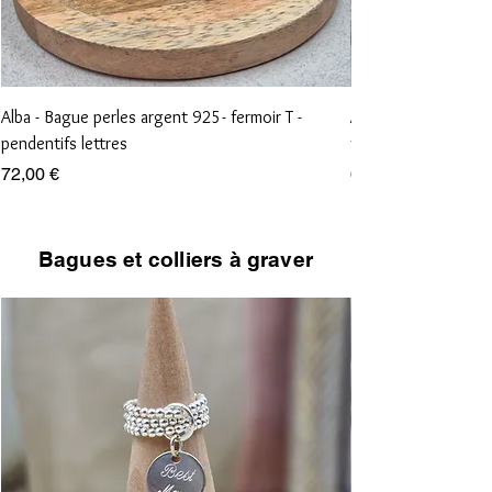
Alba - Bague perles argent 925- fermoir T -
Aliénor - Bague perl
pendentifs lettres
vierge et croix
Prix
Prix
72,00 €
68,00 €
Bagues et colliers à graver