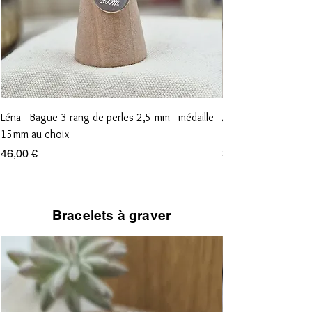
Léna - Bague 3 rang de perles 2,5 mm - médaille
Anna - Bague 1 rang
15mm au choix
15mm au choix
Prix
Prix
46,00 €
36,00 €
Bracelets à graver