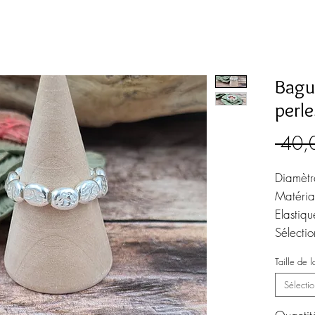
Bagu
perl
 40,
Diamètr
Matéria
Elastiqu
Sélectio
l'aide 
Taille de 
Sélectio
©MEG c