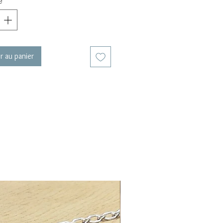
é
*
r au panier