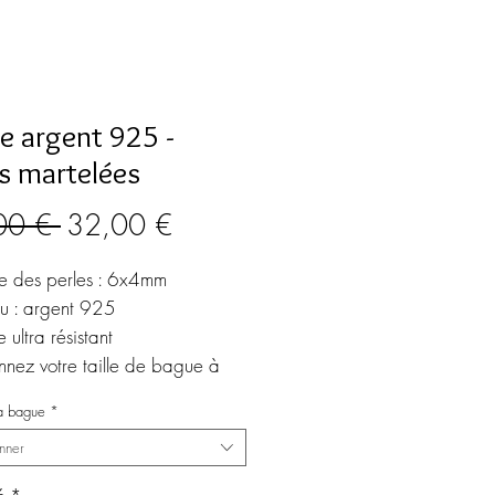
e argent 925 -
es martelées
Prix
Prix
00 € 
32,00 €
original
promotionnel
e des perles : 6x4mm
u : argent 925
e ultra résistant
nnez votre taille de bague à
du menu déroulant
la bague
*
nner
réation